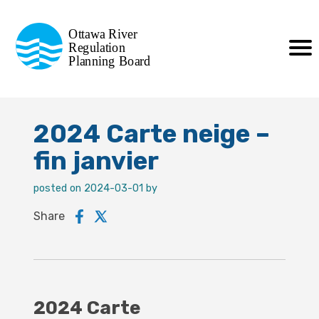
Commission de planification
Ottawa River
de la régularisation
Regulation
Planning Board
de la rivière des Outaouais
2024 Carte neige –
fin janvier
posted on 2024-03-01 by
Share
2024 Carte